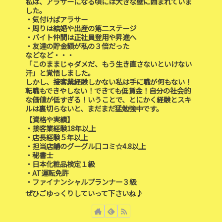
私は、アラサーになる頃には大きな壁に囲まれていま
した。
・気付けばアラサー
・周りは結婚や出産の第二ステージ
・バイト仲間は正社員登用や昇進へ
・友達の貯金額が私の３倍だった
などなど・・・
「このままじゃダメだ、もう生き直さないといけない
汗」と覚悟しました。
しかし、接客業経験しかない私は手に職が何もない！
転職もできやしない！できても低賃金！自分の社会的
な価値が低すぎる！いうことで、とにかく経験とスキ
ルは裏切らないと、まだまだ猛勉強中です。
【資格や実績】
・接客業経験18年以上
・店長経験５年以上
・担当店舗のグーグル口コミ☆4.8以上
・秘書士
・日本化粧品検定１級
・AT運転免許
・ファイナンシャルプランナー３級
ぜひごゆっくりしていって下さいね♪