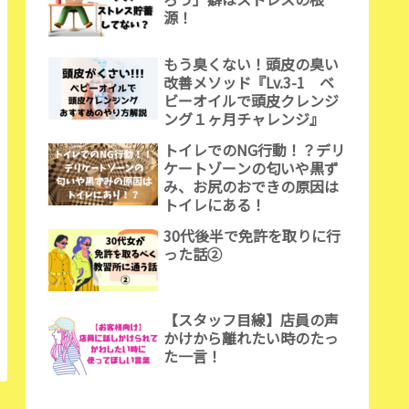
源！
もう臭くない！頭皮の臭い
改善メソッド『Lv.3-1 ベ
ビーオイルで頭皮クレンジ
ング１ヶ月チャレンジ』
トイレでのNG行動！？デリ
ケートゾーンの匂いや黒ず
み、お尻のおできの原因は
トイレにある！
30代後半で免許を取りに行
った話②
【スタッフ目線】店員の声
かけから離れたい時のたっ
た一言！