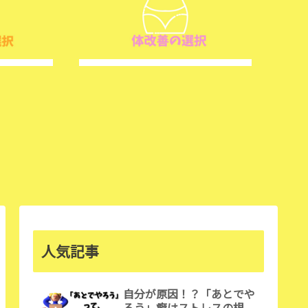
人気記事
自分が原因！？「あとでや
ろう」癖はストレスの根