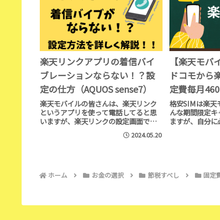
楽天リンクアプリの着信バイ
【楽天モバイ
ブレーションならない！？設
ドコモから
定の仕方（AQUOS sense7）
定費毎月460
った！
楽天モバイルの皆さんは、楽天リンク
格安SIMは楽
というアプリを使って電話してると思
んな期間限定キ
いますが、楽天リンクの設定画面でも
ますが、自分に
スマホの設定画面でも通知設定しても
数を知れば迷わ
2024.05.20
バイブレーションならない・・・。と
ごとの料金比較
いうことで、解決方法をこちらでさく
ドコモから楽天
っとご紹介します！
56%オフ出来
ホーム
お金の選択
節税すべし
固定