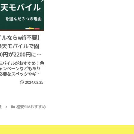
ルならwifi不要】
楽天モバイルで固
0円が2200円にな
天モバイルがおすすめ！色
ャンペーンなどもあり
必要なスペックやギガ
ずに選べます！ギガ数
2024.03.25
表も載せてます。私は
モバイルにして固定費
ました！
費
格安SIMおすすめ