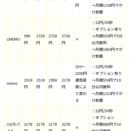
円
→月額1100円でか
け放題
・22円/30秒
・オプション有り
990
2728
2728
2728
→月額550円で5分
LINEMO
×
円
円
円
円
以内無料
→月額1650円でか
け放題
250〜
・22円/30秒
2200円
・オプション有り
1518
1518
1958
2178
通信速
→月額550円で10
mineo
円
円
円
円
度によ
分以内無料
り変わ
→月額1210円でか
る
け放題
・22円/30秒
・オプション
UQモバ
2178
2178
2178
3278
→月額880円で10
×
イル
円
円
円
円
分以内無料