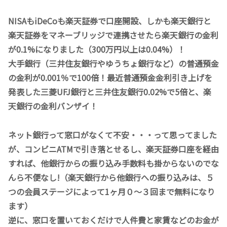
NISAもiDeCoも楽天証券で口座開設、しかも楽天銀行と
楽天証券をマネーブリッジで連携させたら楽天銀行の金利
が0.1%になりました（300万円以上は
0.04%
）！
大手銀行（三井住友銀行やゆうちょ銀行など）の普通預金
の金利が0.001％で100倍！最近普通預金金利引き上げを
発表した三菱UFJ銀行と三井住友銀行0.02%で5倍と、楽
天銀行の金利バンザイ！
ネット銀行って窓口がなくて不安・・・って思ってました
が、コンビニATMで引き落とせるし、楽天証券口座を経由
すれば、他銀行からの振り込み手数料も掛からないのでな
んら不便なし!（楽天銀行から他銀行への振り込みは、５
つの会員ステージによって1ヶ月０〜３回まで無料になり
ます）
逆に、窓口を置いておくだけで人件費と家賃などのお金が