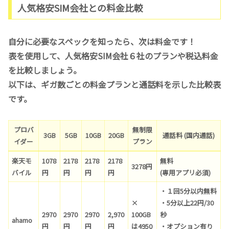
人気格安SIM会社との料金比較
自分に必要なスペックを知ったら、次は料金です！
表を使用して、人気格安SIM会社６社のプランや税込料金
を比較しましょう。
以下は、ギガ数ごとの料金プランと通話料を示した比較表
です。
プロバ
無制限
3GB
5GB
10GB
20GB
通話料 (国内通話)
イダー
プラン
楽天モ
1078
2178
2178
2178
無料
3278円
バイル
円
円
円
円
(専用アプリ必須)
・１回5分以内無料
×
・5分以上22円/30
2970
2970
2970
2,970
100GB
秒
ahamo
円
円
円
円
は4950
・オプション有り