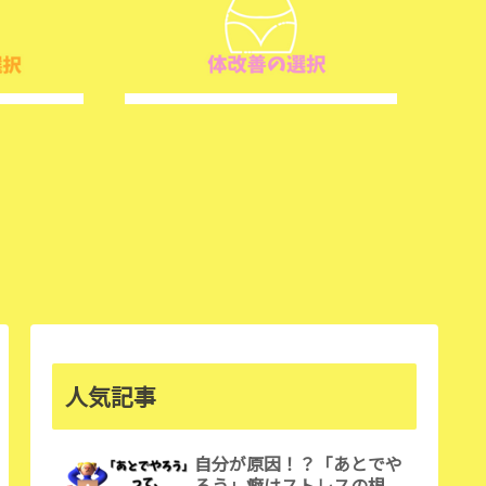
人気記事
自分が原因！？「あとでや
ろう」癖はストレスの根