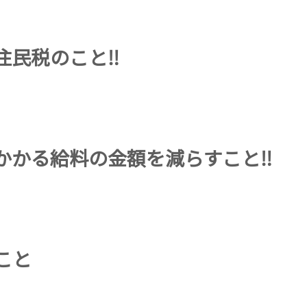
民税のこと‼︎
かる給料の金額を減らすこと‼︎
こと