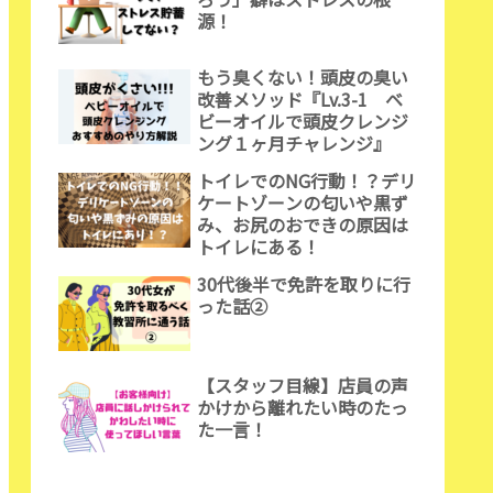
源！
もう臭くない！頭皮の臭い
改善メソッド『Lv.3-1 ベ
ビーオイルで頭皮クレンジ
ング１ヶ月チャレンジ』
トイレでのNG行動！？デリ
ケートゾーンの匂いや黒ず
み、お尻のおできの原因は
トイレにある！
30代後半で免許を取りに行
った話②
【スタッフ目線】店員の声
かけから離れたい時のたっ
た一言！