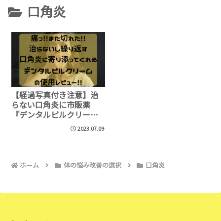
口角炎
【経過写真付き注意】治
らない口角炎に市販薬
『デンタルピルクリー
ム』の効果！
2023.07.09
ホーム
体の悩み改善の選択
口角炎