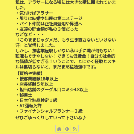
私は、アラサーになる頃には大きな壁に囲まれていま
した。
・気付けばアラサー
・周りは結婚や出産の第二ステージ
・バイト仲間は正社員登用や昇進へ
・友達の貯金額が私の３倍だった
などなど・・・
「このままじゃダメだ、もう生き直さないといけない
汗」と覚悟しました。
しかし、接客業経験しかない私は手に職が何もない！
転職もできやしない！できても低賃金！自分の社会的
な価値が低すぎる！いうことで、とにかく経験とスキ
ルは裏切らないと、まだまだ猛勉強中です。
【資格や実績】
・接客業経験18年以上
・店長経験５年以上
・担当店舗のグーグル口コミ☆4.8以上
・秘書士
・日本化粧品検定１級
・AT運転免許
・ファイナンシャルプランナー３級
ぜひごゆっくりしていって下さいね♪