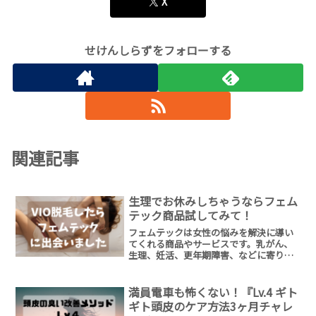
X
せけんしらずをフォローする
関連記事
生理でお休みしちゃうならフェム
テック商品試してみて！
フェムテックは女性の悩みを解決に導い
てくれる商品やサービスです。乳がん、
生理、妊活、更年期障害、などに寄り添
ってくれるアイテムが増えてます。どん
どん活用して、快適な人生を掴み取って
いきましょう！
満員電車も怖くない！『Lv.4 ギト
ギト頭皮のケア方法3ヶ月チャレ