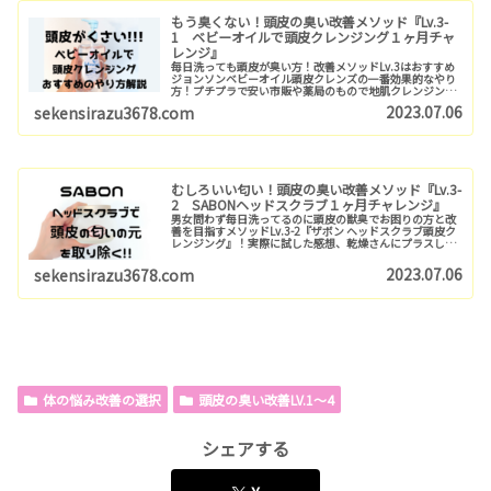
もう臭くない！頭皮の臭い改善メソッド『Lv.3-
1 ベビーオイルで頭皮クレンジング１ヶ月チャ
レンジ』
毎日洗っても頭皮が臭い方！改善メソッドLv.3はおすすめ
ジョンソンベビーオイル頭皮クレンズの一番効果的なやり
方！プチプラで安い市販や薬局のもので地肌クレンジン
グ！男性も加齢臭の人も臭いの原因を知ってやってみて
2023.07.06
sekensirazu3678.com
ね！楽天、アマゾンでも買えます
むしろいい匂い！頭皮の臭い改善メソッド『Lv.3-
2 SABONヘッドスクラブ１ヶ月チャレンジ』
男女問わず毎日洗ってるのに頭皮の獣臭でお困りの方と改
善を目指すメソッドLv.3-2『ザボン ヘッドスクラブ頭皮ク
レンジング』！実際に試した感想、乾燥さんにプラスして
欲しいものなどご紹介！ベタベタ頭皮さんは特に一度お試
し下さい♬
2023.07.06
sekensirazu3678.com
体の悩み改善の選択
頭皮の臭い改善LV.1〜4
シェアする