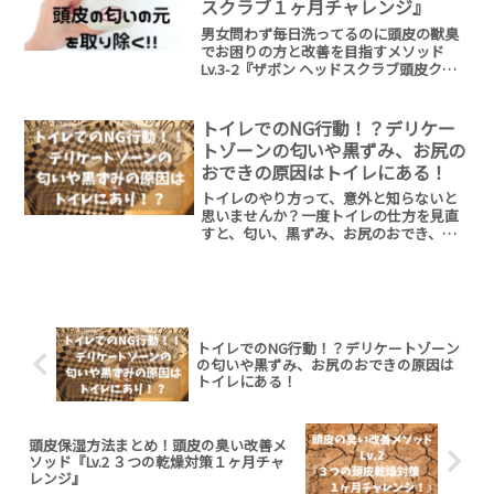
スクラブ１ヶ月チャレンジ』
男女問わず毎日洗ってるのに頭皮の獣臭
でお困りの方と改善を目指すメソッド
Lv.3-2『ザボン ヘッドスクラブ頭皮クレ
ンジング』！実際に試した感想、乾燥さ
んにプラスして欲しいものなどご紹介！
ベタベタ頭皮さんは特に一度お試し下さ
トイレでのNG行動！？デリケー
い♬
トゾーンの匂いや黒ずみ、お尻の
おできの原因はトイレにある！
トイレのやり方って、意外と知らないと
思いませんか？一度トイレの仕方を見直
すと、匂い、黒ずみ、お尻のおでき、の
原因の１つを排除できます。清潔に保つ
ために、トイレでの行動はとても重要で
す！デリケートゾーン清潔に保って、ト
ラブル回避しましょう！
トイレでのNG行動！？デリケートゾーン
の匂いや黒ずみ、お尻のおできの原因は
トイレにある！
頭皮保湿方法まとめ！頭皮の臭い改善メ
ソッド『Lv.2 ３つの乾燥対策１ヶ月チャ
レンジ』