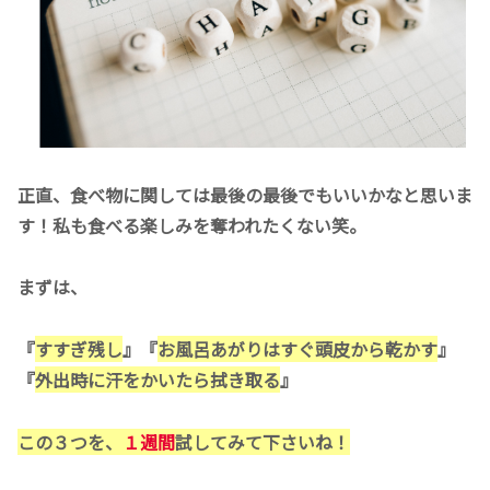
正直、食べ物に関しては最後の最後でもいいかなと思いま
す！私も食べる楽しみを奪われたくない笑。
まずは、
『
すすぎ残し
』『
お風呂あがりはすぐ頭皮から乾かす
』
『
外出時に汗をかいたら拭き取る
』
この３つを、
１週間
試してみて下さいね！