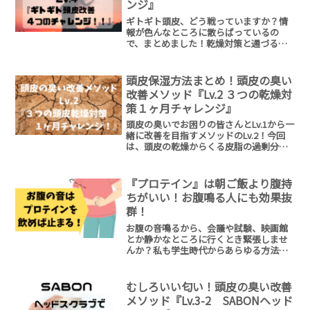
ンジ』
ギトギト頭皮、どう戦っていますか？情
報が色んなところに散らばっているの
で、まとめました！乾燥対策と通づるも
のが結構多く、両極端にいるようで意外
と似てる。そんなギトギト頭皮さんの改
善メソッドです！試してみて下さいね♪
頭皮保湿方法まとめ！頭皮の臭い
改善メソッド『Lv.2 ３つの乾燥対
策１ヶ月チャレンジ』
頭皮の臭いでお困りの皆さんとLv.1から一
緒に改善を目指すメソッドのLv.2！今回
は、頭皮の乾燥からくる皮脂の過剰分泌
を防ぐ方法３つをご紹介しています！特
に匂いを消すのに頭皮用化粧水『心髪 ス
キャルプトナー』をおすすめします！
『プロテイン』は朝ご飯より腹持
ちがいい！お腹鳴る人にも効果抜
群！
お腹の音鳴るから、会議や試験、映画館
とか静かなところに行くとき緊張しませ
んか？私も学生時代からあらゆる方法を
試して最適だったのがプロテイン！楽天
やAmazonで買える美味しいプロテインを
ご紹介！お腹の音を気にしない生活を手
むしろいい匂い！頭皮の臭い改善
に入れましょう！
メソッド『Lv.3-2 SABONヘッド