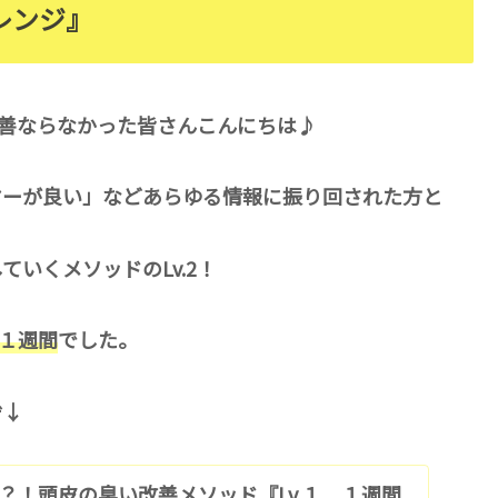
レンジ』
改善ならなかった皆さんこんにちは♪
ヤーが良い」などあらゆる情報に振り回された方と
いくメソッドのLv.2！
」１週間
でした。
ぞ↓
？！頭皮の臭い改善メソッド『Lv.１ １週間