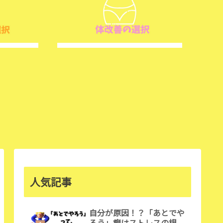
人気記事
自分が原因！？「あとでや
ろう」癖はストレスの根