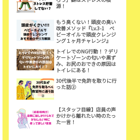
源！
もう臭くない！頭皮の臭い
改善メソッド『Lv.3-1 ベ
ビーオイルで頭皮クレンジ
ング１ヶ月チャレンジ』
トイレでのNG行動！？デリ
ケートゾーンの匂いや黒ず
み、お尻のおできの原因は
トイレにある！
30代後半で免許を取りに行
った話②
【スタッフ目線】店員の声
かけから離れたい時のたっ
た一言！